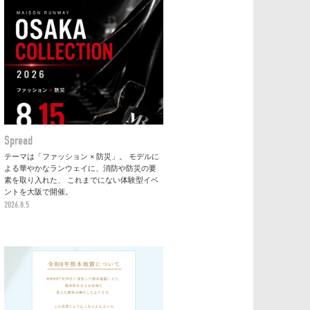
Spread
テーマは「ファッション × 防災」。 モデルに
よる華やかなランウェイに、消防や防災の要
素を取り入れた、 これまでにない体験型イベ
ントを大阪で開催。
2026.8.5