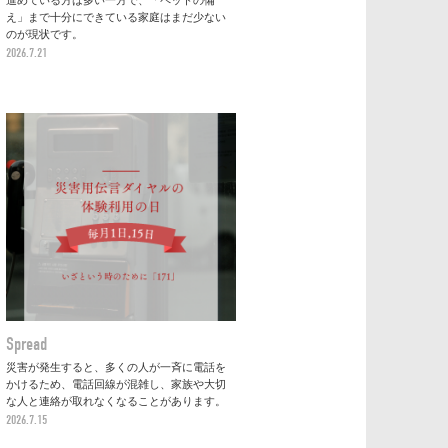
進めている方は多い一方で、「ペットの備
え」まで十分にできている家庭はまだ少ない
のが現状です。
2026.7.21
Spread
災害が発生すると、多くの人が一斉に電話を
かけるため、電話回線が混雑し、家族や大切
な人と連絡が取れなくなることがあります。
2026.7.15