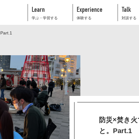
Learn
Experience
Talk
学ぶ・学習する
体験する
対談する
rt.1
防災×焚き
と。Part.1