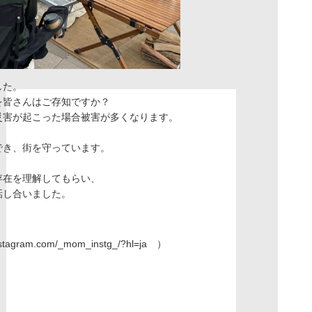
した。
を皆さんはご存知ですか？
災害が起こった場合被害が多くなります。
でき、街を守っています。
存在を理解してもらい、
話し合いました。
nstagram.com/_mom_instg_/?hl=ja
）