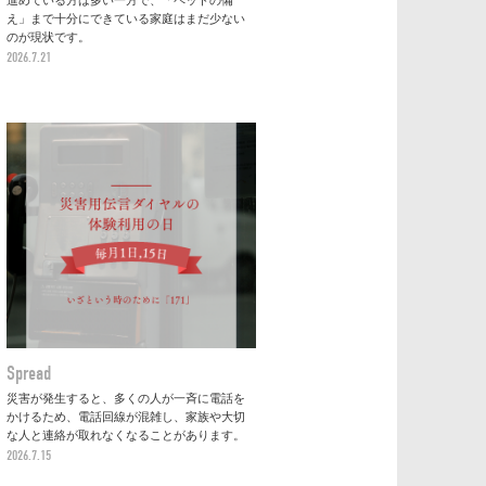
進めている方は多い一方で、「ペットの備
え」まで十分にできている家庭はまだ少ない
のが現状です。
2026.7.21
Spread
災害が発生すると、多くの人が一斉に電話を
かけるため、電話回線が混雑し、家族や大切
な人と連絡が取れなくなることがあります。
2026.7.15