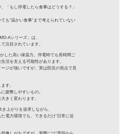
中、「もし停電したら食事はどうする？」
ても“温かい食事”まで考えられていない
MD-Aシリーズ」は、
して注目されています。
活かした高い保温力。停電時でも長時間ご
食生活を支える可能性があります。
メージが強いですが、実は防災の視点で見
します。
もに疲弊しやすいもの。
は大きく変わります。
い炊き上がりを追求しながら、
た電力環境でも、できるだけ“日常に近
想像しがちですが、実際には“普段から