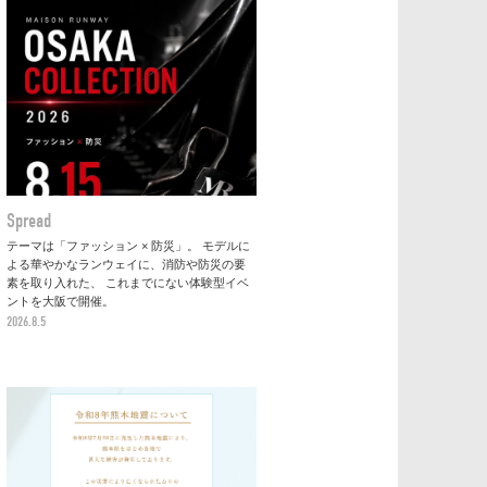
Spread
テーマは「ファッション × 防災」。 モデルに
よる華やかなランウェイに、消防や防災の要
素を取り入れた、 これまでにない体験型イベ
ントを大阪で開催。
2026.8.5