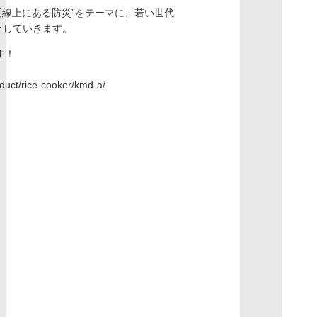
延長線上にある防災”をテーマに、若い世代
介していきます。
す！
oduct/rice-cooker/kmd-a/