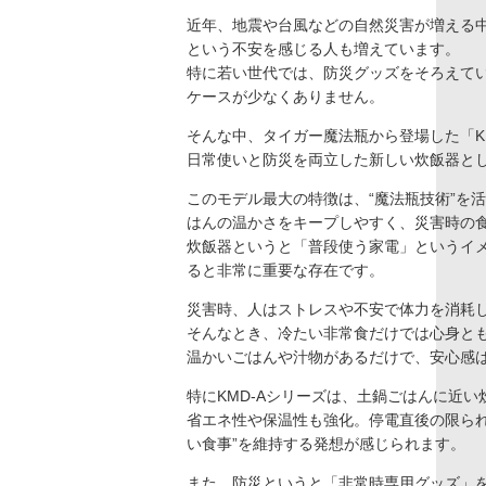
近年、地震や台風などの自然災害が増える
という不安を感じる人も増えています。
特に若い世代では、防災グッズをそろえてい
ケースが少なくありません。
そんな中、タイガー魔法瓶から登場した「K
日常使いと防災を両立した新しい炊飯器と
このモデル最大の特徴は、“魔法瓶技術”を
はんの温かさをキープしやすく、災害時の
炊飯器というと「普段使う家電」というイ
ると非常に重要な存在です。
災害時、人はストレスや不安で体力を消耗
そんなとき、冷たい非常食だけでは心身と
温かいごはんや汁物があるだけで、安心感
特にKMD-Aシリーズは、土鍋ごはんに近
省エネ性や保温性も強化。停電直後の限られ
い食事”を維持する発想が感じられます。
また、防災というと「非常時専用グッズ」を