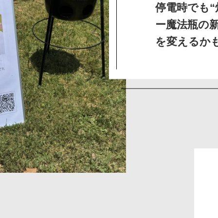
停電時でも“
ー魔法瓶の
を変えるか